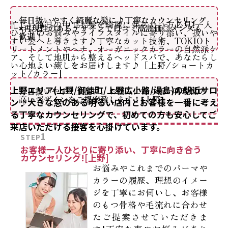
毎日扱いやすく綺麗な髪に♪丁寧なカウンセリング
忙しい毎日の中でも髪を綺麗に保ちたい方必見!一人
×再現性のあるデザインで口コミ高評価◎メンズも
ひとりのお悩みやライフスタイルに寄り添い、扱いや
歓迎！
すい髪へと導きます♪丁寧なカット技術、TOKIOト
リートメントやヘナ、オーガニックカラーの自然派ケ
ア、そして地肌から整えるヘッドスパで、あなたらし
い心地よい癒しをお届けします♪［上野/ショートカ
ット/カラー]
上野エリア(上野/御徒町/上野広小路/湯島)の駅近サロ
毎日扱いやすく上品に。お悩みに寄り添い再現性の
高いデザインをご提案致します！[上野]
ン♪大きな窓のある明るい店内とお客様を一番に考え
る丁寧なカウンセリングで、初めての方も安心してご
来店いただける接客を心掛けています。
1
STEP
お客様一人ひとりに寄り添い、丁寧に向き合う
カウンセリング![上野]
お悩みやこれまでのパーマや
カラーの履歴、理想のイメー
ジを丁寧にお伺いし、お客様
のもつ骨格や毛流れに合わせ
たご提案させていただきま