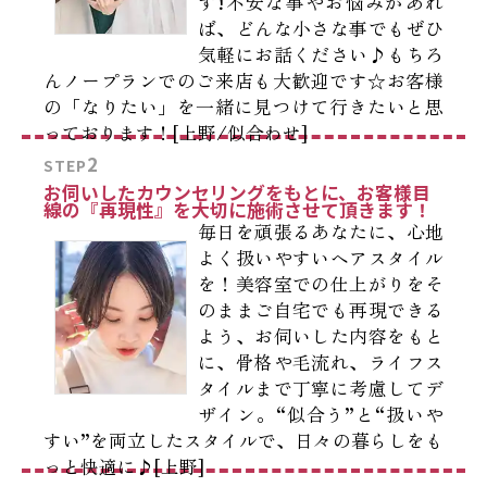
す!不安な事やお悩みがあれ
ば、どんな小さな事でもぜひ
気軽にお話ください♪もちろ
んノープランでのご来店も大歓迎です☆お客様
の「なりたい」を一緒に見つけて行きたいと思
っております！[上野/似合わせ]
2
STEP
お伺いしたカウンセリングをもとに、お客様目
線の『再現性』を大切に施術させて頂きます！
毎日を頑張るあなたに、心地
よく扱いやすいヘアスタイル
を！美容室での仕上がりをそ
のままご自宅でも再現できる
よう、お伺いした内容をもと
に、骨格や毛流れ、ライフス
タイルまで丁寧に考慮してデ
ザイン。“似合う”と“扱いや
すい”を両立したスタイルで、日々の暮らしをも
っと快適に♪[上野]